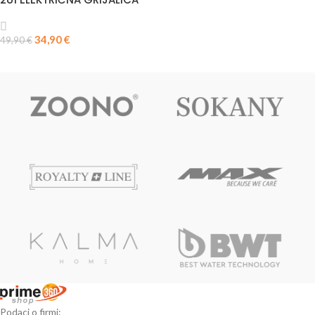
34,90
€
49,90
€
DODAJ U KOŠARICU
Podaci o firmi: