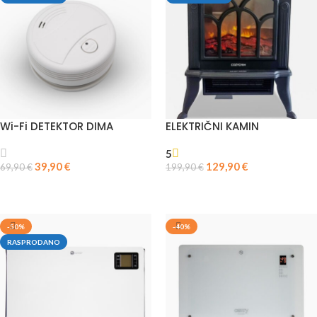
Wi-Fi DETEKTOR DIMA
ELEKTRIČNI KAMIN
5
39,90
€
129,90
€
69,90
€
199,90
€
PROČITAJ VIŠE
PROČITAJ VIŠE
-50%
-40%
RASPRODANO