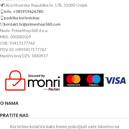
Ulica Hrvatske Republike br. 17B, 31000 Osijek
info: +385919626780
podrška korisnicima:
kontakt.hr@primeshop360.com
Naziv: PrimeShop360 d.o.o.
MBS: 030282029
OIB: 93417177762
PDV ID: HR93417177762
Matični broj DZS: 5840937
O NAMA
PRATITE NAS
0
Koristimo kolačiće kako bismo poboljšali vaše iskustvo na