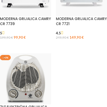
MODERNA GRIJALICA CAMRY
MODERNA GRIJALICA CAMRY
CR 7739
CR 7721
5
4.5
99,90
€
149,90
€
199,90
€
249,90
€
PROČITAJ VIŠE
DODAJ U KOŠARICU
-30%
2U1 ELEKTRIČNA GRIJALICA