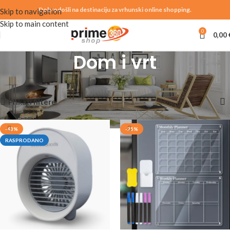
Dobrodošli na destinaciju za vrhunski online shopping.
Skip to navigation
Skip to main content
0
0,00
Dom i vrt
Početna
Trgovina
Dom i vrt
Prikazuje se svih 11 rezultata
Prikaži filtere
-63%
-25%
RASPRODANO