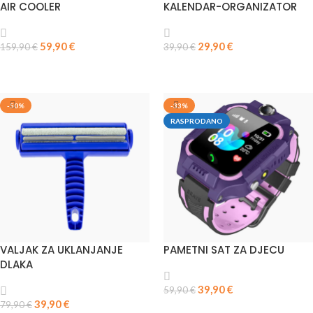
AIR COOLER
KALENDAR-ORGANIZATOR
59,90
€
29,90
€
159,90
€
39,90
€
PROČITAJ VIŠE
DODAJ U KOŠARICU
-50%
-33%
RASPRODANO
VALJAK ZA UKLANJANJE
PAMETNI SAT ZA DJECU
DLAKA
39,90
€
59,90
€
39,90
€
79,90
€
PROČITAJ VIŠE