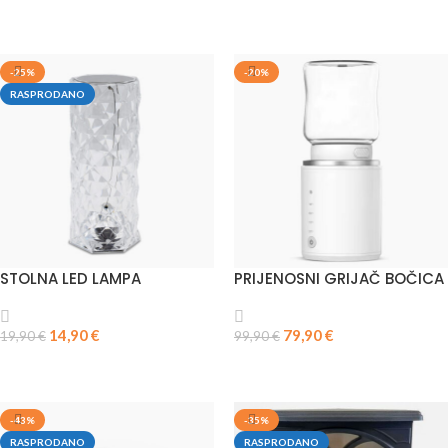
DODAJ U KOŠARICU
-25%
-20%
RASPRODANO
STOLNA LED LAMPA
PRIJENOSNI GRIJAČ BOČICA
14,90
€
79,90
€
19,90
€
99,90
€
PROČITAJ VIŠE
DODAJ U KOŠARICU
-43%
-35%
RASPRODANO
RASPRODANO