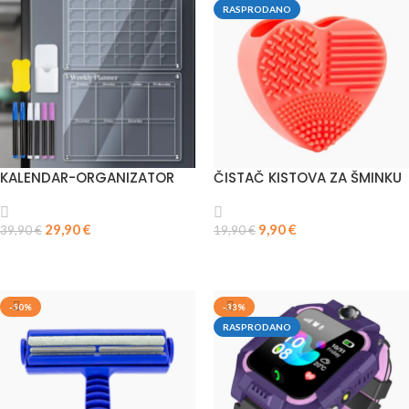
RASPRODANO
KALENDAR-ORGANIZATOR
ČISTAČ KISTOVA ZA ŠMINKU
29,90
€
9,90
€
39,90
€
19,90
€
DODAJ U KOŠARICU
PROČITAJ VIŠE
-50%
-33%
RASPRODANO