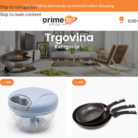
Dobrodošli na destinaciju za vrhunski online shopping.
Skip to navigation
Skip to main content
0
0,00
Trgovina
Kategorije
Početna
Trgovina
Prikazujemo 1–12 od 59 rezultata
Prikaži filtere
-50%
-14%