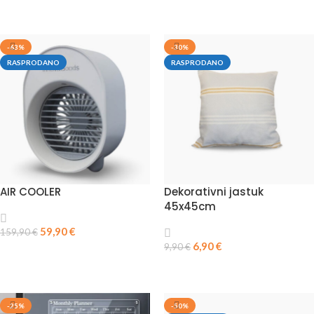
ODABERI OPCIJE
DODAJ U KOŠARICU
-63%
-30%
RASPRODANO
RASPRODANO
AIR COOLER
Dekorativni jastuk
45x45cm
59,90
€
159,90
€
6,90
€
9,90
€
PROČITAJ VIŠE
PROČITAJ VIŠE
-25%
-50%