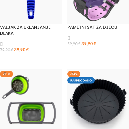
VALJAK ZA UKLANJANJE
PAMETNI SAT ZA DJECU
DLAKA
39,90
€
59,90
€
39,90
€
79,90
€
PROČITAJ VIŠE
DODAJ U KOŠARICU
-33%
-34%
RASPRODANO