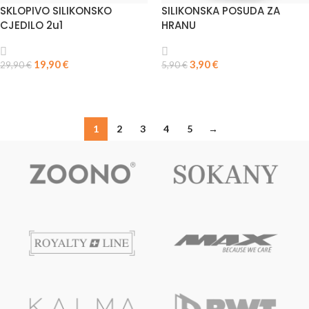
SKLOPIVO SILIKONSKO
SILIKONSKA POSUDA ZA
CJEDILO 2u1
HRANU
19,90
€
3,90
€
29,90
€
5,90
€
DODAJ U KOŠARICU
PROČITAJ VIŠE
1
2
3
4
5
→