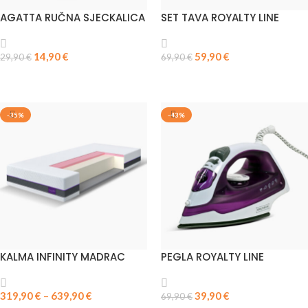
AGATTA RUČNA SJECKALICA
SET TAVA ROYALTY LINE
14,90
€
59,90
€
29,90
€
69,90
€
DODAJ U KOŠARICU
ODABERI OPCIJE
-35%
-43%
KALMA INFINITY MADRAC
PEGLA ROYALTY LINE
319,90
€
–
639,90
€
39,90
€
69,90
€