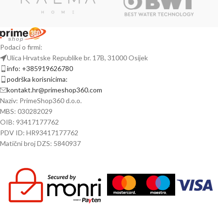
Podaci o firmi:
Ulica Hrvatske Republike br. 17B, 31000 Osijek
info: +385919626780
podrška korisnicima:
kontakt.hr@primeshop360.com
Naziv: PrimeShop360 d.o.o.
MBS: 030282029
OIB: 93417177762
PDV ID: HR93417177762
Matični broj DZS: 5840937