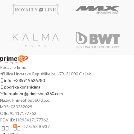
Podaci o firmi:
Ulica Hrvatske Republike br. 17B, 31000 Osijek
info: +385919626780
podrška korisnicima:
kontakt.hr@primeshop360.com
Naziv: PrimeShop360 d.o.o.
MBS: 030282029
OIB: 93417177762
PDV ID: HR93417177762
Matični broj DZS: 5840937
0