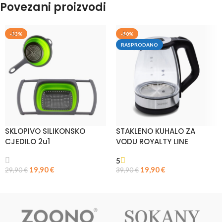
Povezani proizvodi
-33%
-50%
RASPRODANO
SKLOPIVO SILIKONSKO
STAKLENO KUHALO ZA
CJEDILO 2u1
VODU ROYALTY LINE
5
19,90
€
19,90
€
29,90
€
39,90
€
DODAJ U KOŠARICU
ODABERI OPCIJE