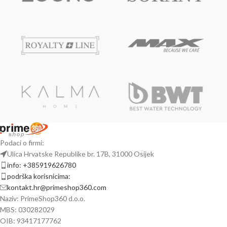
Podaci o firmi:
Ulica Hrvatske Republike br. 17B, 31000 Osijek
info: +385919626780
podrška korisnicima:
kontakt.hr@primeshop360.com
Naziv: PrimeShop360 d.o.o.
MBS: 030282029
OIB: 93417177762