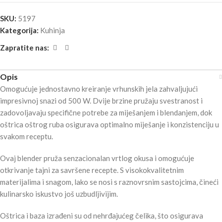
SKU:
5197
Kategorija:
Kuhinja
Zapratite nas:
Opis
Omogućuje jednostavno kreiranje vrhunskih jela zahvaljujući
impresivnoj snazi od 500 W. Dvije brzine pružaju svestranost i
zadovoljavaju specifične potrebe za miješanjem i blendanjem, dok
oštrica oštrog ruba osigurava optimalno miješanje i konzistenciju u
svakom receptu.
Ovaj blender pruža senzacionalan vrtlog okusa i omogućuje
otkrivanje tajni za savršene recepte. S visokokvalitetnim
materijalima i snagom, lako se nosi s raznovrsnim sastojcima, čineći
kulinarsko iskustvo još uzbudljivijim.
Oštrica i baza izrađeni su od nehrđajućeg čelika, što osigurava