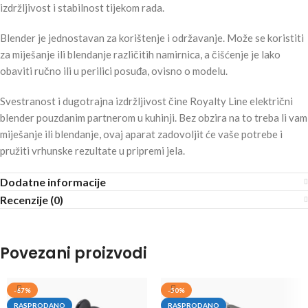
izdržljivost i stabilnost tijekom rada.
Blender je jednostavan za korištenje i održavanje. Može se koristiti
za miješanje ili blendanje različitih namirnica, a čišćenje je lako
obaviti ručno ili u perilici posuđa, ovisno o modelu.
Svestranost i dugotrajna izdržljivost čine Royalty Line električni
blender pouzdanim partnerom u kuhinji. Bez obzira na to treba li vam
miješanje ili blendanje, ovaj aparat zadovoljit će vaše potrebe i
pružiti vrhunske rezultate u pripremi jela.
Dodatne informacije
Recenzije (0)
Povezani proizvodi
-67%
-50%
RASPRODANO
RASPRODANO