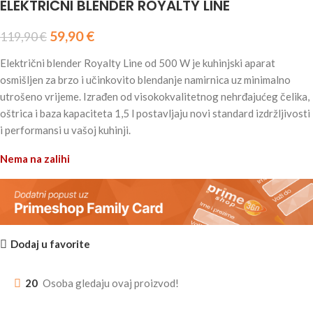
ELEKTRIČNI BLENDER ROYALTY LINE
59,90
€
119,90
€
Električni blender Royalty Line od 500 W je kuhinjski aparat
osmišljen za brzo i učinkovito blendanje namirnica uz minimalno
utrošeno vrijeme. Izrađen od visokokvalitetnog nehrđajućeg čelika,
oštrica i baza kapaciteta 1,5 l postavljaju novi standard izdržljivosti
i performansi u vašoj kuhinji.
Nema na zalihi
Dodaj u favorite
20
Osoba gledaju ovaj proizvod!