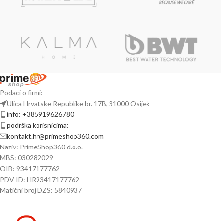
Podaci o firmi:
Ulica Hrvatske Republike br. 17B, 31000 Osijek
info: +385919626780
podrška korisnicima:
kontakt.hr@primeshop360.com
Naziv: PrimeShop360 d.o.o.
MBS: 030282029
OIB: 93417177762
PDV ID: HR93417177762
Matični broj DZS: 5840937